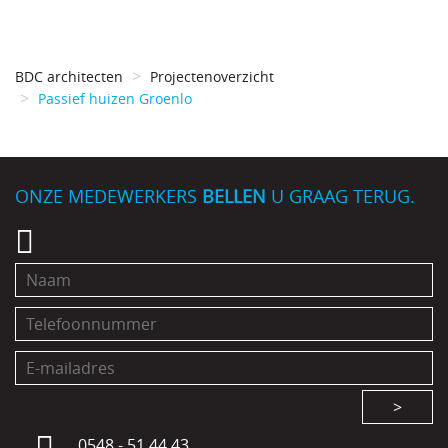
BDC architecten
Projectenoverzicht
Passief huizen Groenlo
ONZE MEDEWERKERS
BELLEN
U GRAAG TERUG.
>
0548 - 51 44 43