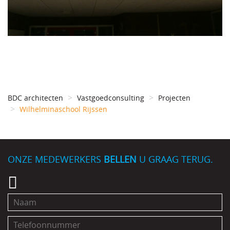
BDC architecten
Vastgoedconsulting
Projecten
Wilhelminaschool Rijssen
ONZE MEDEWERKERS
BELLEN
U GRAAG TERUG.