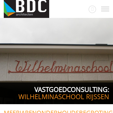
VASTGOEDCONSULTING:
WILHELMINASCHOOL RIJSSEN
MEERJARENONDERHOUDSBEGROTING