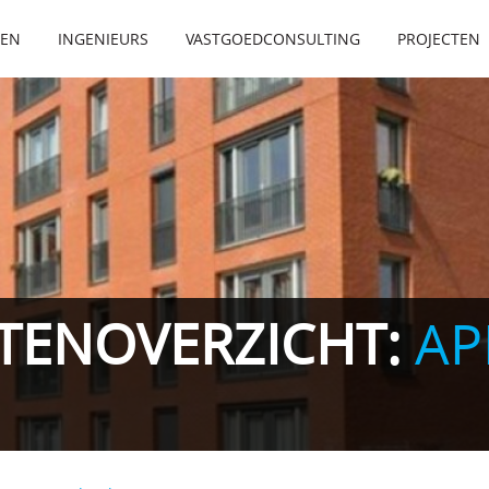
TEN
INGENIEURS
VASTGOEDCONSULTING
PROJECTEN
TENOVERZICHT:
AP